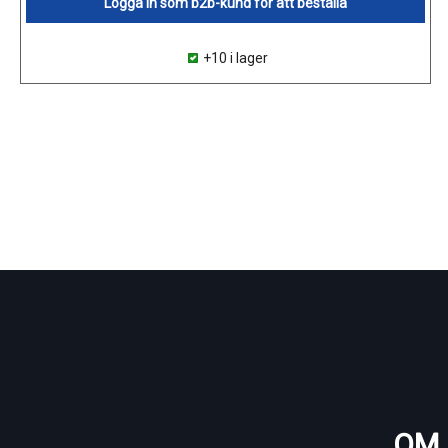
Logga in som b2b-kund för att beställa
+10 i lager
OM 