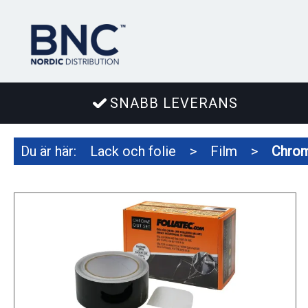
SNABB LEVERANS
Du är här:
Lack och folie
>
Film
>
Chrom