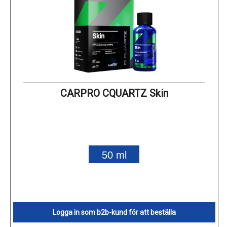
CARPRO CQUARTZ Skin
50 ml
Logga in som b2b-kund för att beställa