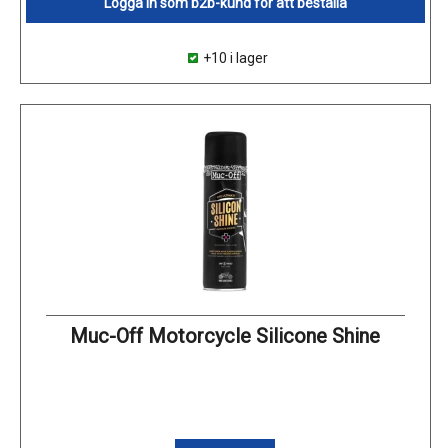
Logga in som b2b-kund för att beställa
+10 i lager
Muc-Off Motorcycle Silicone Shine