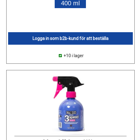
400 ml
Logga in som b2b-kund för att beställa
+10 i lager