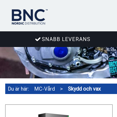
SNABB LEVERANS
Du är här:
MC-Vård
>
Skydd och vax