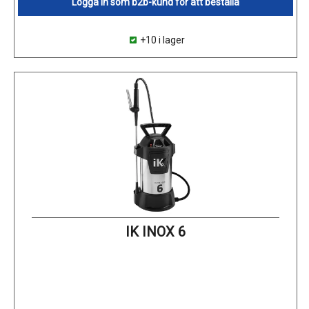
Logga in som b2b-kund för att beställa
+10 i lager
IK INOX 6