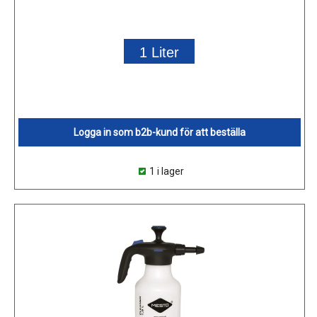
1 Liter
Logga in som b2b-kund för att beställa
1 i lager