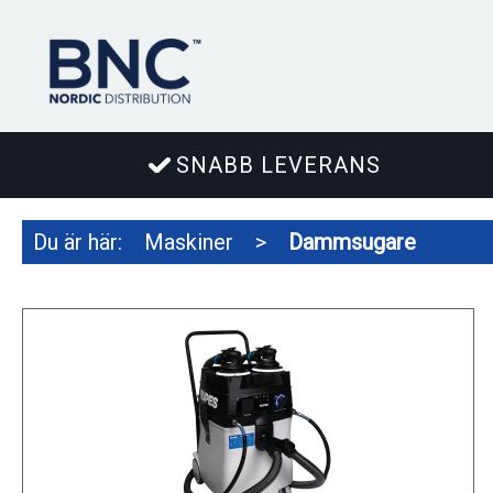
SNABB LEVERANS
Du är här:
Maskiner
>
Dammsugare