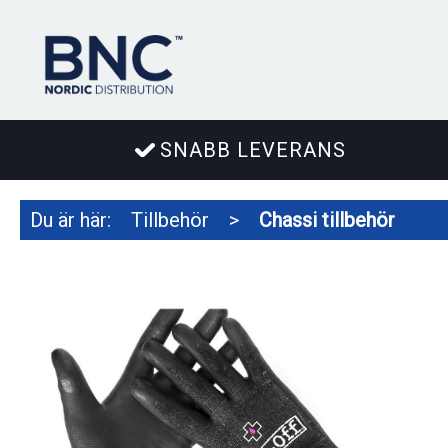
SNABB LEVERANS
Du är här:
Tillbehör
>
Chassi tillbehör